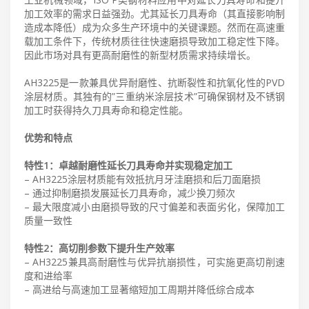
加工效率的需求日益强劲。尤其延长刀具寿命（其直接影响制
造成本降低）成为众多生产环境中的关键课题。然而在高速重
载加工条件下，传统材质往往快速磨损导致加工稳定性下降。
因此市场对具有更高耐磨性的新型材质需求持续增长。
AH3225是一款兼具优异耐磨性、抗断裂性和抗氧化性的PVD
涂层材质。其独有的”三重纳米涂层技术”可确保钢材及不锈钢
加工时获得持久刀具寿命和稳定性能。
优势和特点
特性1：卓越耐磨性延长刀具寿命并实现稳定加工
– AH3225涂层材质能有效抵抗月牙洼磨损和后刀面磨损
– 通过抑制磨损发展延长刀具寿命，减少换刀频次
– 最大限度减小由磨损导致的尺寸偏差和表面劣化，保障加工
质量一致性
特性2：高切削参数下提升生产效率
– AH3225兼具高耐磨性与优异抗崩损性，可实施更高切削速
度和进给率
– 高进给与高速加工显著缩短加工周期并降低综合成本