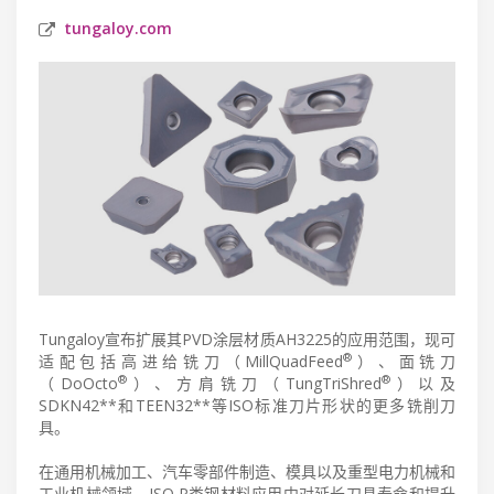
tungaloy.com
Tungaloy宣布扩展其PVD涂层材质AH3225的应用范围，现可
®
适配包括高进给铣刀（MillQuadFeed
）、面铣刀
®
®
（DoOcto
）、方肩铣刀（TungTriShred
）以及
SDKN42**和TEEN32**等ISO标准刀片形状的更多铣削刀
具。
在通用机械加工、汽车零部件制造、模具以及重型电力机械和
工业机械领域，ISO P类钢材料应用中对延长刀具寿命和提升