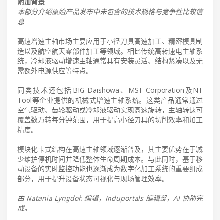
附加背景
本部分介绍原始产品发布中未包含的技术规格与竞争性比较信
息
高速增速主轴市场主要应用于小径刀具高速加工、精密模具制
造以及航空航天零部件加工等领域。相比传统高转速电主轴系
统，冷却液驱动增速主轴通常具有安装灵活、结构紧凑以及无
需额外电源供应等特点。
同类技术还包括BIG Daishowa、MST Corporation及NT
Tool等企业提供的机械式增速主轴系统。这类产品通常通过
空气驱动、齿轮驱动或冷却液驱动实现高速旋转，主轴转速可
覆盖数万转每分钟范围，用于提高小径刀具的切削效率和加工
精度。
模块化卡式结构在高速主轴领域逐渐普及，其主要优势在于减
少维护停机时间并降低整体生命周期成本。与此同时，基于移
动设备的实时监控功能也逐渐成为数字化加工系统的重要组成
部分，用于提升设备状态可视化与现场管理效率。
由 Natania Lyngdoh 编辑，Induportals 编辑部，AI 协助完
成。