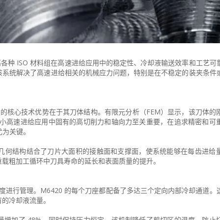
高各种 ISO 材料组在高速进给应用中的稳定性、冷却液输送效率和工艺可
该系统解决了高速进给相关的机械应力问题，特别是在不稳定的装夹条件
代表）的核心技术优势在于其刀体结构。有限元分析（FEM）显示，该刀体的
减小高速进给应用中固有的高切削力和轴向力至关重要，在追求精密和可
）中尤为关键。
何结构结合了刀片大面积的接触面和支撑面，使系统能够在每齿进给量高
重载粗加工循环中刀具寿命的延长和表面质量的提升。
y）维度进行管理。M6420 的每个刀座都配备了多达三个定向内部冷却通道
有的冷却液流量。
增加了 48%，同时保持压力恒定。该机制降低了剪切区的温度，防止