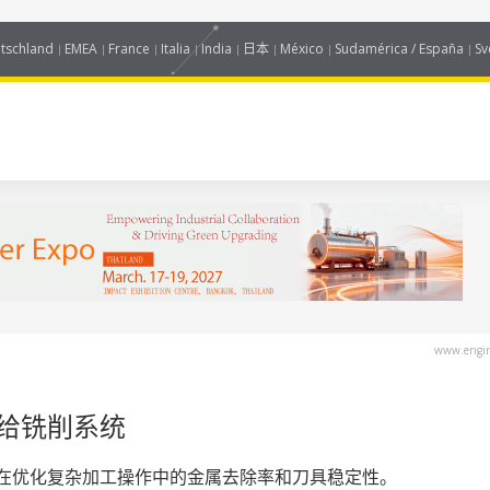
tschland
EMEA
France
Italia
India
日本
México
Sudamérica / España
Sv
www.engin
进给铣削系统
旨在优化复杂加工操作中的金属去除率和刀具稳定性。