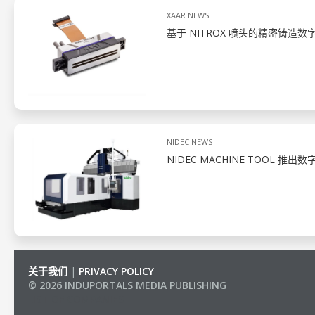
XAAR NEWS
基于 NITROX 喷头的精密铸造数
NIDEC NEWS
NIDEC MACHINE TOOL 推出
关于我们
|
PRIVACY POLICY
© 2026 INDUPORTALS MEDIA PUBLISHING
LIST OF COMPANIES