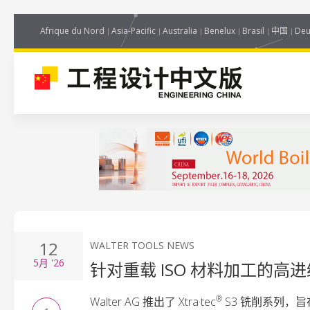
Afrique du Nord
Asia-Pacific
Australia
Benelux
Brasil
中国
Deu
12
WALTER TOOLS NEWS
5月
'26
针对重载 ISO 材料加工的高
®
Walter AG 推出了 Xtra·tec
S3 铣削系列，