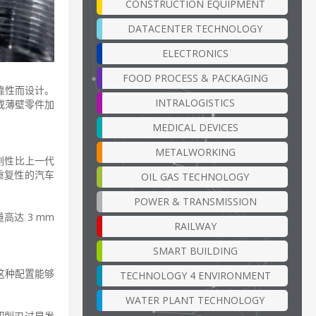
CONSTRUCTION EQUIPMENT
DATACENTER TECHNOLOGY
ELECTRONICS
FOOD PROCESS & PACKAGING
靠性而设计。
INTRALOGISTICS
或薄壁零件加
MEDICAL DEVICES
METALWORKING
刚性比上一代
重复性的汽车
OIL GAS TECHNOLOGY
POWER & TRANSMISSION
达 3 mm
RAILWAY
SMART BUILDING
。这种配置能够
TECHNOLOGY 4 ENVIRONMENT
WATER PLANT TECHNOLOGY
切削刃过早发