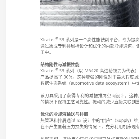
®
Xtra·tec
S3 系列是一个高性能铣削平台，专为提
通过集成专利排屑槽设计和优化的内部冷却通道，
工中。
结构刚性与减振性能
®
Xtra·tec
S3 系列（以 M6420 高进给铣刀为
产品提高了 30%。这种增强的刚性对于最大程度
数据生态系统（automotive data ecosystem
该刀具采用了获得专利的减振排屑空间设计。这种几
的情况下保持工艺可靠性。振动的减少直接关联到
优化的冷却液输送与排屑
热管理和排屑通过 S3 设计中的“供应”（Suppl
在不产生显著压力损失的情况下，充分利用机床现
数据表明，这种定向输送将切削刃处的有效冷却液量