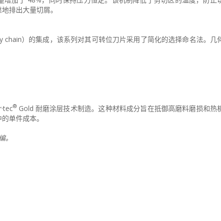
靠地排出大量切屑。
upply chain）的集成，该系列对其可转位刀片采用了简化的选择命名法。
®
tec
Gold 耐磨涂层技术制造。这种材料成分旨在抵御高磨料磨损和热
中的单件成本。
改编。