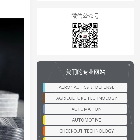
微信公众号
我们的专业网站
AERONAUTICS & DEFENSE
AGRICULTURE TECHNOLOGY
AUTOMATION
AUTOMOTIVE
CHECKOUT TECHNOLOGY