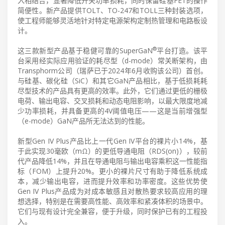
入相结合，显著降低开关功率损耗，同时保留硅基FET的操作
简便性。新产品提供TOLT、TO-247和TOLL三种封装选项，
使工程师能够灵活地针对特定电源架构定制热管理和电路板设
计。
®
这三款新型产品基于稳健可靠的SuperGaN
平台打造。该平
台采用经实际应用验证的耗尽型（d-mode）常关断架构，由
Transphorm公司（瑞萨已于2024年6月收购该公司）首创。
与硅基、碳化硅（SiC）和其它GaN产品相比，基于低损耗耗
尽型技术的产品具有更高的效率。此外，它们通过更低的栅极
电荷、输出电容、交叉损耗和动态电阻影响，以最大限度地减
少功率损耗，并具备更高的4V阈值电压——这是当前增强型
（e-mode）GaN产品所无法达到的性能。
新型Gen IV Plus产品比上一代Gen IV平台的裸片小14%，基
于此实现30毫欧（mΩ）的更低导通电阻（RDS(on)），较前
代产品降低14%，并且在导通电阻与输出电容乘积这一性能指
标（FOM）上提升20%。更小的裸片尺寸有助于降低系统成
本，减少输出电容，进而提升效率和功率密度。这些优势使
Gen IV Plus产品成为对成本敏感且对散热要求较高应用的理
想选择，特别是在需要高性能、高效率和紧凑体积的场景中。
它们与现有设计完全兼容，便于升级，同时保护已有的工程投
入。