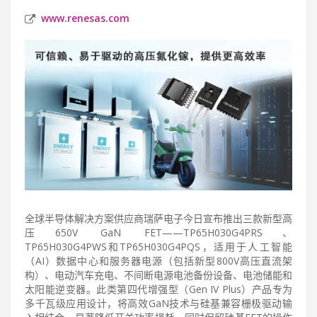
www.renesas.com
全球半导体解决方案供应商瑞萨电子今日宣布推出三款新型高
压650V GaN FET——TP65H030G4PRS、
TP65H030G4PWS和TP65H030G4PQS，适用于人工智能
（AI）数据中心和服务器电源（包括新型800V高压直流架
构）、电动汽车充电、不间断电源电池备份设备、电池储能和
太阳能逆变器。此类第四代增强型（Gen IV Plus）产品专为
多千瓦级应用设计，将高效GaN技术与硅基兼容栅极驱动输