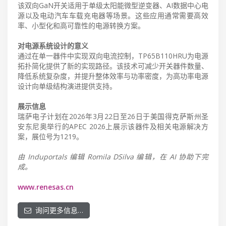
该双向GaN开关适用于单级太阳能微型逆变器、AI数据中心电
源以及电动汽车车载充电器等场景。这些应用通常需要高效
率、小型化和高可靠性的电源转换方案。
对电源系统设计的意义
通过在单一器件中实现双向电流控制，TP65B110HRU为电源
拓扑简化提供了新的实现路径。该技术可减少开关器件数量、
降低系统复杂度，并提升整体效率与功率密度，为高功率电源
设计向单级结构演进提供支持。
展示信息
瑞萨电子计划在2026年3月22日至26日于美国得克萨斯州圣
安东尼奥举行的APEC 2026上展示该器件及相关电源解决方
案，展位号为1219。
由 Induportals 编辑 Romila DSilva 编辑，在 AI 协助下完
成。
www.renesas.cn
询问更多信息…