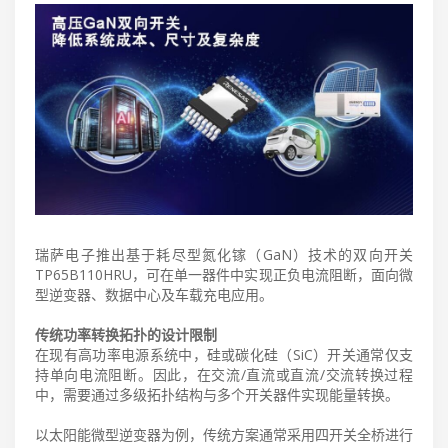
瑞萨电子推出基于耗尽型氮化镓（GaN）技术的双向开关
TP65B110HRU，可在单一器件中实现正负电流阻断，面向微
型逆变器、数据中心及车载充电应用。
传统功率转换拓扑的设计限制
在现有高功率电源系统中，硅或碳化硅（SiC）开关通常仅支
持单向电流阻断。因此，在交流/直流或直流/交流转换过程
中，需要通过多级拓扑结构与多个开关器件实现能量转换。
以太阳能微型逆变器为例，传统方案通常采用四开关全桥进行