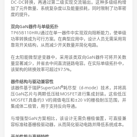
DC-DC转换，再通过第二级实现交流输出。这种多级结构增
加了元件数量、系统复杂度以及能量损耗，同时限制了功率密
度的提升。
双向GaN器件与单级拓扑
TP65B110HRU通过在单一器件中实现双向阻断能力，使单级
功率转换成为可行方案。在典型应用中，设计人员无需采用背
靠背开关结构，从而减少开关数量并简化电路。
在太阳能微型逆变器中，采用该类双向GaN器件可将开关数
量显著减少，并省去中间直流链路电容。在实际单级拓扑中，
该架构的转换效率可超过97.5%。
器件结构与驱动兼容性
®
该器件基于瑞萨SuperGaN
耗尽型（d-mode）技术，并将高
压GaN芯片与两颗低压硅MOSFET进行集成封装。这些低压
MOSFET具备约3 V的阈值电压和±20 V的栅极耐压范围，并
集成体二极管，用于支持反向导通。
与增强型GaN方案相比，该设计无需负栅极偏置，可直接兼
容标准硅基栅极驱动器，从而简化驱动电路并降低系统成本。
开关性能与高频特性