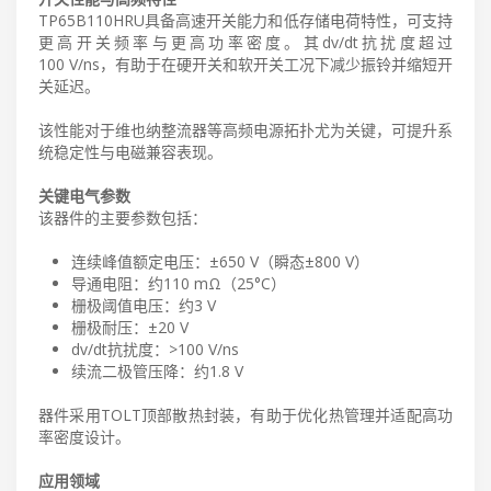
TP65B110HRU具备高速开关能力和低存储电荷特性，可支持
更高开关频率与更高功率密度。其dv/dt抗扰度超过
100 V/ns，有助于在硬开关和软开关工况下减少振铃并缩短开
关延迟。
该性能对于维也纳整流器等高频电源拓扑尤为关键，可提升系
统稳定性与电磁兼容表现。
关键电气参数
该器件的主要参数包括：
连续峰值额定电压：±650 V（瞬态±800 V）
导通电阻：约110 mΩ（25°C）
栅极阈值电压：约3 V
栅极耐压：±20 V
dv/dt抗扰度：>100 V/ns
续流二极管压降：约1.8 V
器件采用TOLT顶部散热封装，有助于优化热管理并适配高功
率密度设计。
应用领域