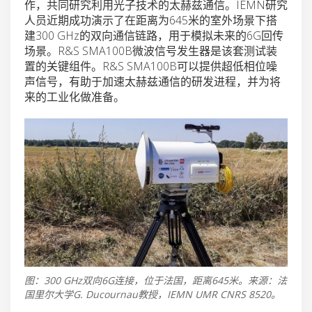
作，共同研究利用光子技术的太赫兹通信。IEMN研究
人员近期成功演示了在距离为645米的室外场景下搭
建300 GHz的双向通信链路，用于模拟未来的6G回传
场景。R&S SMA100B微波信号发生器是该套测试装
置的关键组件。R&S SMA100B可以提供超低相位噪
声信号，有助于加速太赫兹通信的研发进程，并为将
来的工业化做准备。
图：300 GHz双向6G连接，位于法国，距离645米。来源：法
国里尔大学G. Ducournau教授，IEMN UMR CNRS 8520。