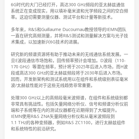
6G时代的大门已经打开，高达300 GHz频段的亚太赫兹通信
系统正在变成现实，用以填补毫米波和光学频段之间的空白频
率。这迫切需要测量仪器、测试平台和计量等新技术。
多年来，R&S和Guillaume Ducournau教授领导的IEMN团队
一直在研究高频测量，并将R&S测试和测量解决方案与光子技
术集成，以加速新兴6G技术的进展。
研究新的频谱资源将有助于推动未来的无线通信系统发展。一
旦E波段通信市场饱和，回传频率预计会增加。D波段（110-
170 GHz）等潜在频率，预计将于2025年后进入市场，而H波
段或高达300 GHz的亚太赫兹频段将于2030年后进入市场。
因而，开发新架构和测试系统用以在组件和系统级别表征毫米
波/太赫兹性能对于这些无线趋势非常重要。
处理300 GHz以上的高频段毫米波频谱，在组件和系统级别都
非常具有挑战性。包括矢量网络分析仪、信号和频谱分析仪前
端和子系统等在内的测试仪器都在近期得到了大幅提升。
IEMN使用R&S ZNA矢量网络分析仪和从毫米波频段到
1.1 THz的各种变频器，例如R&S ZC1100，进行太赫兹组件
和系统特性的前沿研究。