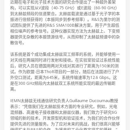
近期在电子和光子技术方面的研究合作提出了一种超外差架
构，可以实现从V波段（40-75 GHz）或E波段（60-90 GHz）
到太赫兹频段的信道聚合。太赫兹载波是通过基于光子学的本
振进行倍频获得的（本振同步到参考频率）。R&S为里尔的测
试团队提供了先进的R&S SMA100B解决方案，用于产生超低
相位噪声的参考信号。这种仪器实现方法为太赫兹上、下变频
器提供无杂散的本振馈源信号，从而抑制了太赫兹频谱中的杂
散信号。
该系统是首个成功集成太赫兹双工频率的系统，并能够使用一
对天线在两端同时进行发射和接收。在实验室验证过系统性能
后，研究人员在德国用两对天线对其进行了距离为150米的测
试。作为欧盟-日本ThoR项目的一部分，随后在法国进行了户
外空口测试，距离为645米，系统传输速率为12.6 Gbps。这
是在300 GHz频段内太赫兹双工系统所能实现的最远传输距
离。
IEMN太赫兹无线通信研究负责人Guillaume Ducournau教授
表示：“凭借我们在太赫兹技术方面的专业研究，例如，光电
混频器、高速电子接收器和太赫兹仪器，我们致力于研究6G
领域的新的技术，开发原型机和验证技术，为我们的合作伙伴
提供先进的测量服务。为了应对未来的挑战，我们很高兴能够
继续扩大与R&S的合作，为将来的工业化奠定坚实的基础。”