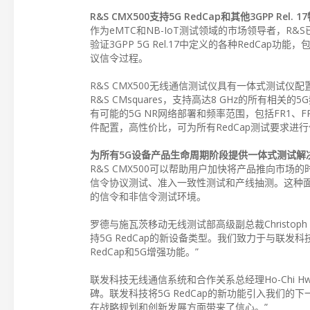
R&S CMX500支持5G RedCap和其他3GPP Rel. 1
作为eMTC和NB-IoT测试领域的市场领导者，R&
验证3GPP 5G Rel.17中定义的各种RedCa
议信令过程。
R&S CMX500无线通信测试仪具有一体式测试仪
R&S CMsquares，支持高达8 GHz的所有相
有可能的5G NR网络部署和频率范围，包括FR1、FR2
件配置，高性价比，可为所有RedCap测试要求进
为所有5G设备产品生命周期阶段提供一体式测试解
R&S CMX500可以帮助用户加快将产品推向市
信令协议测试、准入一致性测试和产线抽测。这种面
的信令和非信令测试环境。
罗德与施瓦茨移动无线测试部高级副总裁Christoph 
持5G RedCap的新设备类型。我们致力于与联发科
RedCap和5G增强功能。”
联发科技无线通信系统和合作关系总经理Ho-Chi 
碑。联发科技将5G RedCap的新功能引入我们
在战略规划和创新发展方面带来了信心。”