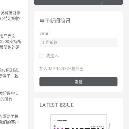
联发科技能够
ap特定的协
电子新闻简讯
Email
的用户界面
X500支持所
e是最简练的硬
我是人.
加入IMP 16,337+粉丝圈
端应用测试、
提供了一致
发送
研发阶段中支
来的所有
LATEST ISSUE
术的重要里程
为我们的客户