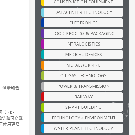
CONSTRUCTION EQUIPMENT
DATACENTER TECHNOLOGY
ELECTRONICS
FOOD PROCESS & PACKAGING
INTRALOGISTICS
MEDICAL DEVICES
METALWORKING
OIL GAS TECHNOLOGY
POWER & TRANSMISSION
试、测量和验
RAILWAY
SMART BUILDING
（NB-
TECHNOLOGY 4 ENVIRONMENT
像头和可穿戴
并可使用更窄
WATER PLANT TECHNOLOGY