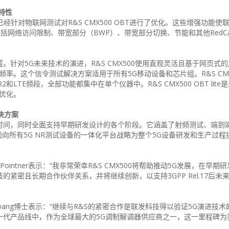
7特性
S已经针对物联网测试对R&S CMX500 OBT进行了优化。这些增强功能使
p功能，包括网络访问限制、带宽部分（BWP）、带宽部分切换、节能和其他RedC
配置。针对5G未来技术的演进，R&S CMX500使用直观灵活且基于网页式
关的5G频率。这个信令测试解决方案适用于所有5G移动设备和芯片组。R&S CM
和LTE频段，全部功能都集中在单个仪器中。R&S CMX500 OBT lit
行优化。
决方案
场的时间，同时全面支持早期研发设计的各个阶段。它涵盖了射频测试、端到
向所有5G NR测试设备的一体化平台战略为整个5G设备研发和生产过程
Pointner表示：“我非常荣幸R&S CMX500将帮助推动5G发展，在早期
技的紧密且长期合作伙伴关系，并将继续创新，以支持3GPP Rel.17后未
Hwang博士表示：“继续与R&S的紧密合作是联发科技得以验证5G演进技
的下一代产品线中，作为全球最大的5G调制解调器供应商之一，这一里程碑