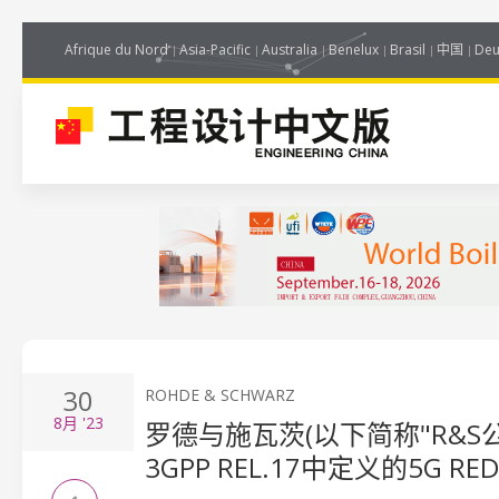
Afrique du Nord
Asia-Pacific
Australia
Benelux
Brasil
中国
Deu
30
ROHDE & SCHWARZ
8月
'23
罗德与施瓦茨(以下简称"R&
3GPP REL.17中定义的5G