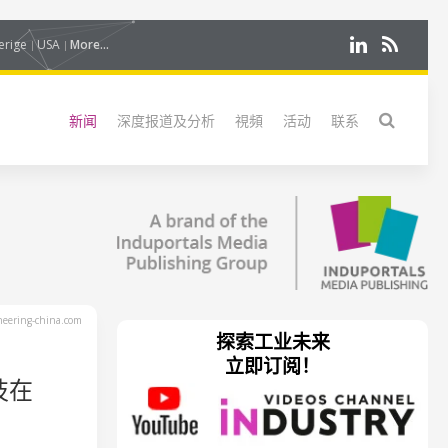
erige
USA
More...
新闻
深度报道及分析
視頻
活动
联系
eering-china.com
探索工业未来
立即订阅！
技在