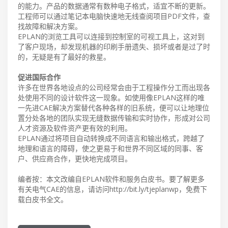
的能力。产品的数据通常有数种电子格式，适宜不断的更新。
工程师可以通过笔记本电脑快速地无线查阅项目PDF文件，查
找故障和解决方案。
EPLAN的浏览工具可以连接到控制室的可视工具上，这对到
了客户现场，却发现机器的印刷手册遗失、损坏或者是过了时
的，无疑是有了最好的救星。
促进国际合作
许多在世界各地设点的公司经常会由于工程操作分工而出现各
处使用不同的设计软件这一现象。如使用像EPLAN这样的唯
一先进CAE解决方案替代各种各样的旧系统，便可以让地理位
置分处各地的团队实现无缝数据传输和实时协作，形成对公司
人才资源及软件资产更有效的利用。
EPLAN通过将项目自动转换成不同语言和输出格式，跨越了
地理和语言的障碍，使之更易于和世界不同区域的同事、客
户、供应商合作，更快地完成项目。
编者按：本文改编自EPLAN软件和服务白皮书。要了解更多
有关电气CAE的信息，请访问http://bit.ly/tjeplanwp，免费下
载白皮书全文。