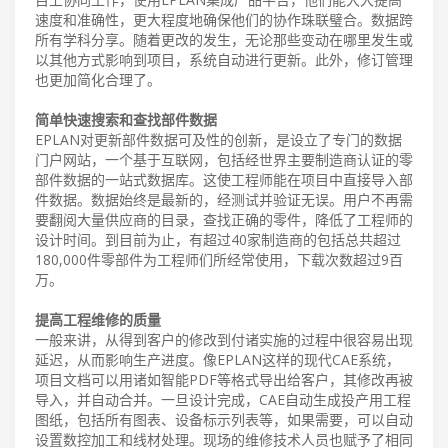
速度和准确性，更大程度地确保他们的协作珠联璧合。数据跨
所有学科分享。随着更改的发生，无论那些变动在哪里发生或
以其他方式影响到项目，系统自动进行更新。此外，修订管理
也更加简化合理了。
简单快速搜索和查找部件数据
EPLAN对更新部件数据可及性的创新，是设立了专门的数据
门户网站，一个基于互联网，包括经世界主要制造商认证的零
部件数据的一站式数据库。这使工程师能在项目中直接导入部
件数据。数据始终是最新的，经测试并验证无误。用户不再需
要翻阅大量供应商的目录，查找正确的零件，降低了工程师的
设计时间。到目前为止，有超过40家制造商的包括总共超过
180,000件零部件为工程师们所经常使用，下载次数超过9百
万。
提高工程维修的质量
一般来讲，从得到客户的修改到付诸实施的过程中很容易出现
延迟，从而影响生产进度。像EPLAN这样的现代CAE系统，
项目文档可以用诸如智能PDF等格式导出给客户，其修改再被
导入，并自动合并。一旦设计完成，CAE自动生成投产用工程
图纸，包括所有图表、设备标示列表等，如果需要，可以自动
设置数控加工和线材处理。现场的维修技术人员也赋予了相同