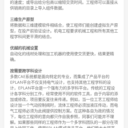
的速度；或导出给分包商以缩短交货时间。工程师可以直接从
供销商的目录上导入组件数据。
三维生产原型
将数据和三维建模软件相结合，使工程师们能创建虚拟生产原
型，在投产前验证设计。机电工程要求机械工程和所有其他工
程学科间更平滑的结合。
优越的机械设置
自动化的线材处理和加工机器的使用使交货更快，结果更精
确。
按需要跨学科设计
多数CAE系统都是面向特定的专业，而集成了产品平台的
EPLAN平台不仅支持电气设计，也支持其他工程学科的设
计，EPLAN平台是一个强有力的多学科平台。传统的工程设
计各学科分别工作，经常使用不同的软件工具，由于内容的添
加或修改，项目要反复往来传递。例如，当一位工艺工程师给
设计加一个气动控制阀时，流体工程师必须加液压传动，而电
气工程师必须为此阀提供控制方案。在这种各自为政的情况
下，每位工程师的意向都只作自我参照，同事们可能并不理
解。如果那些同样的工程师作为一个多学科团队的一部分在项
目上协同工作，使用EPLAN集成产品平台，他们能大大提高