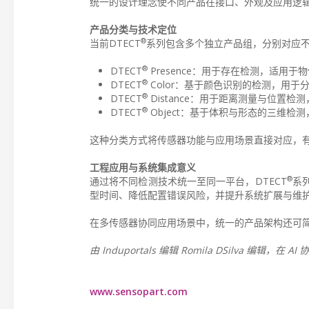
统一的设计理念使不同产品在接口、外观及应用逻
产品分类与技术定位
®
当前DTECT
系列包含多个独立产品组，分别对应
®
DTECT
Presence：用于存在检测，适用
®
DTECT
Color：基于颜色识别的检测，用于
®
DTECT
Distance：用于距离测量与位置检
®
DTECT
Object：基于体积与形态的三维检
这种分类方式将传感器功能与应用场景直接对应，
工程应用与系统集成意义
®
通过将不同检测技术统一至同一平台，DTECT
系
型时间、降低配置错误风险，并提升系统扩展与维
在多传感器协同应用场景中，统一的产品架构还可
由 Induportals 编辑 Romila DSilva 编辑，在 
www.sensopart.com