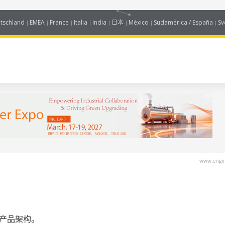
tschland
EMEA
France
Italia
India
日本
México
Sudamérica / España
Sv
www.engin
感器产品架构。