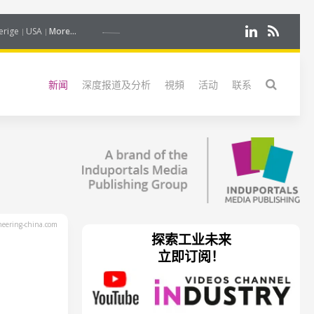
erige
USA
More...
新闻
深度报道及分析
視頻
活动
联系
eering-china.com
探索工业未来
立即订阅！