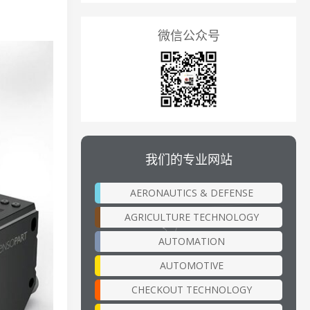
微信公众号
我们的专业网站
AERONAUTICS & DEFENSE
AGRICULTURE TECHNOLOGY
AUTOMATION
AUTOMOTIVE
CHECKOUT TECHNOLOGY