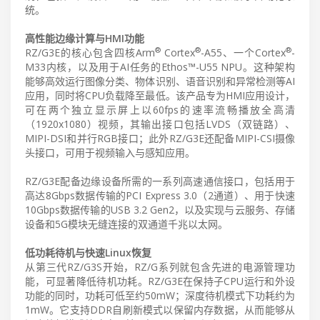
统。
高性能边缘计算与HMI功能
®
®
®
RZ/G3E的核心包含四核Arm
Cortex
-A55、一个Cortex
-
M33内核，以及用于AI任务的Ethos™-U55 NPU。这种架构
能够高效运行图像分类、物体识别、语音识别和异常检测等AI
应用，同时将CPU负载降至最低。该产品专为HMI应用设计，
可在两个独立显示屏上以60fps的速率流畅播放全高清
（1920x1080）视频，其输出接口包括LVDS（双链路）、
MIPI-DSI和并行RGB接口；此外RZ/G3E还配备MIPI-CSI摄像
头接口，可用于视频输入与感知应用。
RZ/G3E配备边缘设备所需的一系列高速通信接口，包括用于
高达8Gbps数据传输的PCI Express 3.0（2通道）、用于快速
10Gbps数据传输的USB 3.2 Gen2，以及实现与云服务、存储
设备和5G模块无缝连接的双通道千兆以太网。
低功耗待机与快速Linux恢复
从第三代RZ/G3S开始，RZ/G系列就包含先进的电源管理功
能，可显著降低待机功耗。RZ/G3E在保持子CPU运行和外设
功能的同时，功耗可低至约50mW；深度待机模式下功耗约为
1mW。它支持DDR自刷新模式以保留内存数据，从而能够从