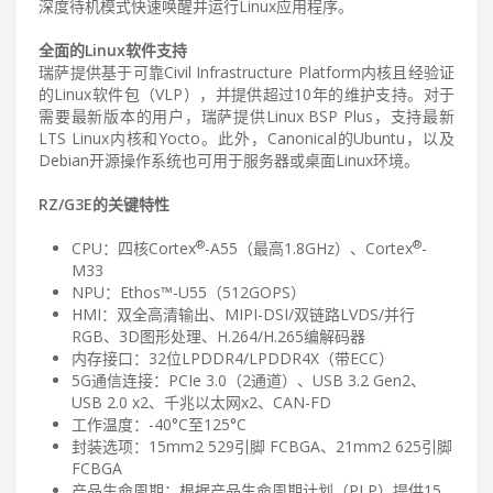
深度待机模式快速唤醒并运行Linux应用程序。
全面的Linux软件支持
瑞萨提供基于可靠Civil Infrastructure Platform内核且经验证
的Linux软件包（VLP），并提供超过10年的维护支持。对于
需要最新版本的用户，瑞萨提供Linux BSP Plus，支持最新
LTS Linux内核和Yocto。此外，Canonical的Ubuntu，以及
Debian开源操作系统也可用于服务器或桌面Linux环境。
RZ/G3E的关键特性
®
®
CPU：四核Cortex
-A55（最高1.8GHz）、Cortex
-
M33
NPU：Ethos™-U55（512GOPS）
HMI：双全高清输出、MIPI-DSI/双链路LVDS/并行
RGB、3D图形处理、H.264/H.265编解码器
内存接口：32位LPDDR4/LPDDR4X（带ECC）
5G通信连接：PCIe 3.0（2通道）、USB 3.2 Gen2、
USB 2.0 x2、千兆以太网x2、CAN-FD
工作温度：-40°C至125°C
封装选项：15mm2 529引脚 FCBGA、21mm2 625引脚
FCBGA
产品生命周期：根据产品生命周期计划（PLP）提供15