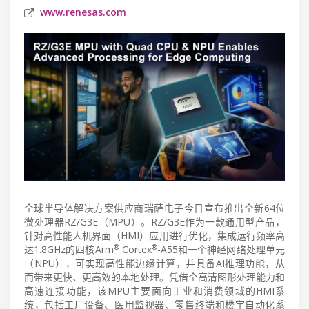
www.renesas.com
全球半导体解决方案供应商瑞萨电子今日宣布推出全新64位
微处理器RZ/G3E（MPU）。RZ/G3E作为一款通用型产品，
针对高性能人机界面（HMI）应用进行优化，集成运行频率高
®
®
达1.8GHz的四核Arm
Cortex
-A55和一个神经网络处理单元
（NPU），可实现高性能边缘计算，并具备AI推理功能，从
而带来更快、更高效的本地处理。凭借全高清图形处理能力和
高速连接功能，该MPU主要面向工业和消费领域的HMI系
统，包括工厂设备、医用监视器、零售终端和楼宇自动化系