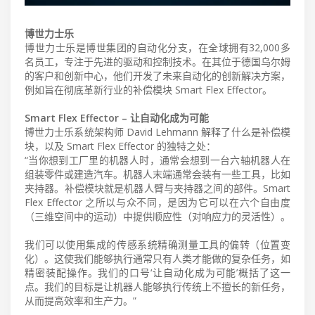
博世力士乐
博世力士乐是博世集团的自动化分支，在全球拥有32,000多
名员工，专注于先进的驱动和控制技术。在其位于德国乌尔姆
的客户和创新中心，他们开发了未来自动化的创新解决方案，
例如旨在彻底革新行业的补偿模块 Smart Flex Effector。
Smart Flex Effector – 让自动化成为可能
博世力士乐系统架构师 David Lehmann 解释了什么是补偿模
块，以及 Smart Flex Effector 的独特之处：
“当你想到工厂里的机器人时，通常会想到一台六轴机器人在
组装零件或建造汽车。机器人末端通常会装有一些工具，比如
夹持器。补偿模块就是机器人臂与夹持器之间的部件。Smart
Flex Effector 之所以与众不同，是因为它可以在六个自由度
（三维空间中的运动）中提供顺应性（对响应力的灵活性）。
我们可以使用集成的传感系统精确测量工具的偏转（位置变
化）。这使我们能够执行通常只有人类才能做的复杂任务，如
精密装配操作。我们的口号‘让自动化成为可能’概括了这一
点。我们的目标是让机器人能够执行传统上不擅长的新任务，
从而提高效率和生产力。”