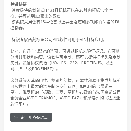
关键特征
-速度极快的划刻式i113s打标机可以在20秒内打标17个字
符，并可达到0.3毫米的深度。
-该系统采用含有15种语言以上并因强度和多功能而闻名的E8
控制器。
-标识专家西刻标识公司VIN软件可用于VIN打标应用。
此外，它还有“读取”的选项，可通过相机来验证标识。它可以
分析其形状和内容。该软件可定制，还可以提供打标头及定制
夹具。通信协议包括（I/O、RS - 232、PROFIBUS、以太
网、JBUS及PROFINET）。
这款系统因其通用性、坚固的结构，可靠性和易于集成的优势
已被世界上最大的汽车制造商们认同，如韩国的（雷诺三
星），俄罗斯的（标致、三菱、莫斯科市政府与法国雷诺公司
合资企业AVTO FRAMOS、AVTO FAZ）和摩洛哥的（达契亚
牌汽车）。
询问更多信息…