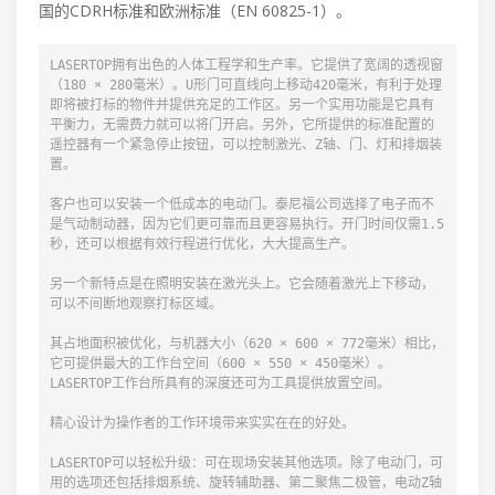
国的CDRH标准和欧洲标准（EN 60825-1）。
LASERTOP拥有出色的人体工程学和生产率。它提供了宽阔的透视窗
（180 × 280毫米）。U形门可直线向上移动420毫米，有利于处理
即将被打标的物件并提供充足的工作区。另一个实用功能是它具有
平衡力，无需费力就可以将门开启。另外，它所提供的标准配置的
遥控器有一个紧急停止按钮，可以控制激光、Z轴、门、灯和排烟装
置。

客户也可以安装一个低成本的电动门。泰尼福公司选择了电子而不
是气动制动器，因为它们更可靠而且更容易执行。开门时间仅需1.5
秒，还可以根据有效行程进行优化，大大提高生产。

另一个新特点是在照明安装在激光头上。它会随着激光上下移动，
可以不间断地观察打标区域。

其占地面积被优化，与机器大小（620 × 600 × 772毫米）相比，
它可提供最大的工作台空间（600 × 550 × 450毫米）。
LASERTOP工作台所具有的深度还可为工具提供放置空间。

精心设计为操作者的工作环境带来实实在在的好处。

LASERTOP可以轻松升级：可在现场安装其他选项。除了电动门，可
用的选项还包括排烟系统、旋转辅助器、第二聚焦二极管，电动Z轴