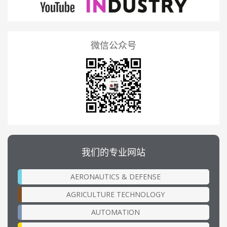
微信公众号
我们的专业网站
AERONAUTICS & DEFENSE
AGRICULTURE TECHNOLOGY
AUTOMATION