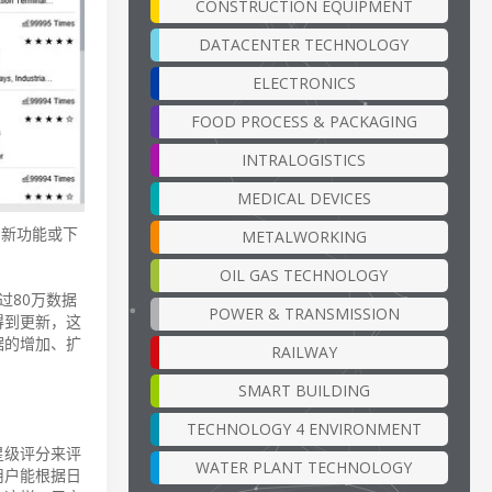
CONSTRUCTION EQUIPMENT
DATACENTER TECHNOLOGY
ELECTRONICS
FOOD PROCESS & PACKAGING
INTRALOGISTICS
MEDICAL DEVICES
库的新功能或下
METALWORKING
OIL GAS TECHNOLOGY
过80万数据
POWER & TRANSMISSION
得到更新，这
据的增加、扩
RAILWAY
SMART BUILDING
TECHNOLOGY 4 ENVIRONMENT
星级评分来评
WATER PLANT TECHNOLOGY
用户能根据日