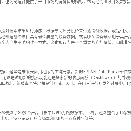
引，也为制造商提供了来自市场的有价值的指标，帮助他们继续开发数据
直接对搜索结果进行排序：根据最高评分设备来过滤设备数据，或是相反
切地知道哪些项目具有最佳质量的设备数据，或者哪个设备最常用于其产
每个人产生影响的唯一方式。这也被认为是一个重要的附加价值，因此非
这些是未来云应用程序的关键元素。新的EPLAN Data Portal部件
。无论是试用新的搜索功能还是探索新的信息面板（Dashboard）的外
其功能，新版本也将定期提供测试。因此，在用户进行开发的过程中，Epl
部件数据库已经更新了80多个产品目录中超过5万的数据集。此外，还新整合了15
断路器、安川电机（Yaskawa）的变频器和IMI的一百多种气缸等。