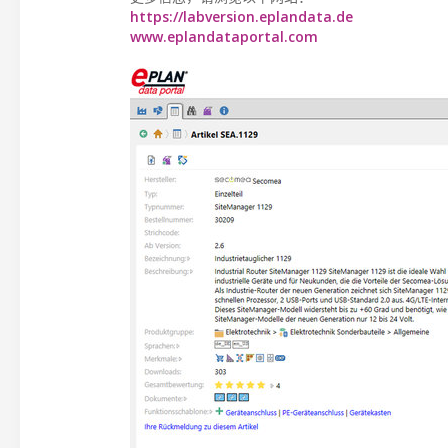
https://labversion.eplandata.de
www.eplandataportal.com