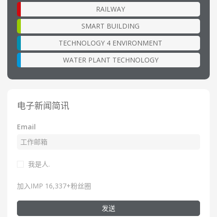
RAILWAY
SMART BUILDING
TECHNOLOGY 4 ENVIRONMENT
WATER PLANT TECHNOLOGY
电子新闻简讯
Email
我是人.
加入IMP 16,337+粉丝圈
发送