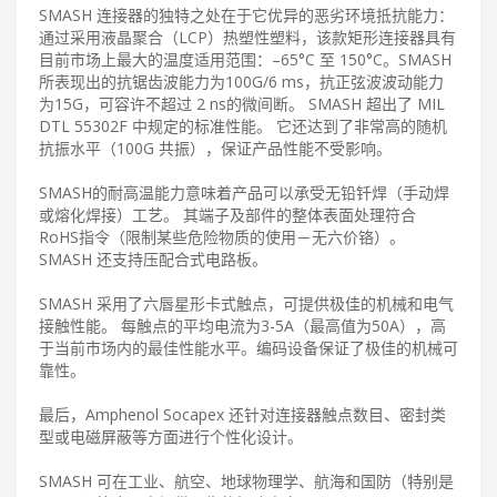
SMASH 连接器的独特之处在于它优异的恶劣环境抵抗能力：
通过采用液晶聚合（LCP）热塑性塑料，该款矩形连接器具有
目前市场上最大的温度适用范围：–65°C 至 150°C。SMASH
所表现出的抗锯齿波能力为100G/6 ms，抗正弦波波动能力
为15G，可容许不超过 2 ns的微间断。 SMASH 超出了 MIL
DTL 55302F 中规定的标准性能。 它还达到了非常高的随机
抗振水平（100G 共振），保证产品性能不受影响。
SMASH的耐高温能力意味着产品可以承受无铅钎焊（手动焊
或熔化焊接）工艺。 其端子及部件的整体表面处理符合
RoHS指令（限制某些危险物质的使用－无六价铬）。
SMASH 还支持压配合式电路板。
SMASH 采用了六唇星形卡式触点，可提供极佳的机械和电气
接触性能。 每触点的平均电流为3-5A（最高值为50A），高
于当前市场内的最佳性能水平。编码设备保证了极佳的机械可
靠性。
最后，Amphenol Socapex 还针对连接器触点数目、密封类
型或电磁屏蔽等方面进行个性化设计。
SMASH 可在工业、航空、地球物理学、航海和国防（特别是