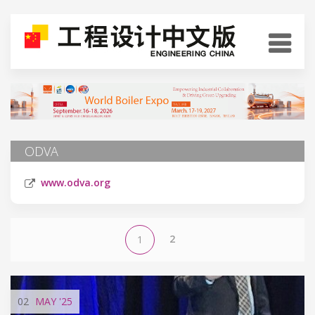
ODVA
www.odva.org
2
1
02
MAY
'25