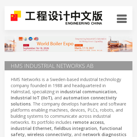
HMS INDUSTRIAL NETWORKS AB
HMS Networks is a Sweden-based industrial technology
company founded in 1988 and headquartered in
Halmstad, specializing in
industrial communication
,
Industrial IoT (IIoT)
, and
automation connectivity
solutions
. The company develops hardware and software
platforms enabling machines, devices, PLCs, robots, and
building systems to communicate across industrial
networks. Its portfolio includes
remote access
,
industrial Ethernet
,
fieldbus integration
,
functional
safety
,
wireless connectivity
, and
network diagnostics