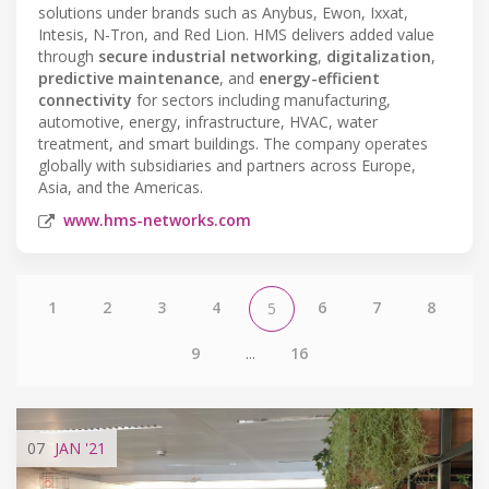
solutions under brands such as Anybus, Ewon, Ixxat,
Intesis, N-Tron, and Red Lion. HMS delivers added value
through
secure industrial networking
,
digitalization
,
predictive maintenance
, and
energy-efficient
connectivity
for sectors including manufacturing,
automotive, energy, infrastructure, HVAC, water
treatment, and smart buildings. The company operates
globally with subsidiaries and partners across Europe,
Asia, and the Americas.
www.hms-networks.com
1
2
3
4
6
7
8
5
9
...
16
07
JAN
'21