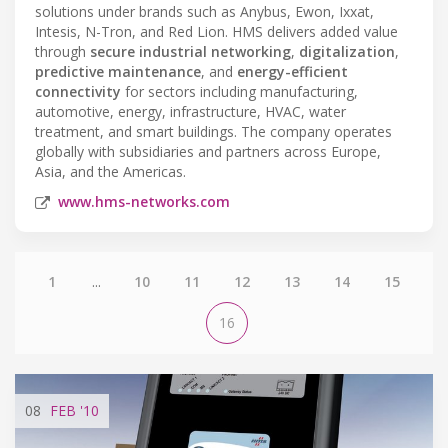
solutions under brands such as Anybus, Ewon, Ixxat,
Intesis, N-Tron, and Red Lion. HMS delivers added value
through
secure industrial networking
,
digitalization
,
predictive maintenance
, and
energy-efficient
connectivity
for sectors including manufacturing,
automotive, energy, infrastructure, HVAC, water
treatment, and smart buildings. The company operates
globally with subsidiaries and partners across Europe,
Asia, and the Americas.
www.hms-networks.com
1
...
10
11
12
13
14
15
16
08
FEB
'10