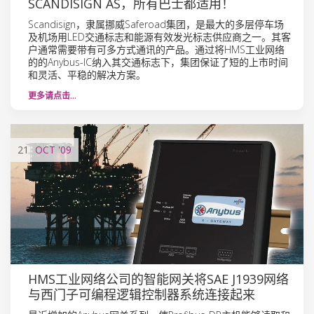
SCANDISIGN AS，所有巴士都适用！
Scandisign，隶属挪威Saferoad集团，是最大的多层停车场
及机场用LED交通标志和能源有效发光标志供应商之一。其客
户通常需要带有可多方式通讯的产品。通过将HMS工业网络
的的Anybus-IC纳入其交通标志下，集团保证了短的上市时间
和灵活、平稳的解决方案。
更多请点击…
21
OCT
'09
HMS工业网络公司的智能网关将SAE J1939网络
与西门子可编程逻辑控制器系统连接起来