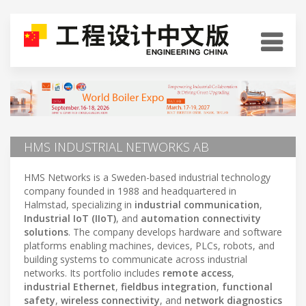
HMS INDUSTRIAL NETWORKS AB
HMS Networks is a Sweden-based industrial technology
company founded in 1988 and headquartered in
Halmstad, specializing in
industrial communication
,
Industrial IoT (IIoT)
, and
automation connectivity
solutions
. The company develops hardware and software
platforms enabling machines, devices, PLCs, robots, and
building systems to communicate across industrial
networks. Its portfolio includes
remote access
,
industrial Ethernet
,
fieldbus integration
,
functional
safety
,
wireless connectivity
, and
network diagnostics