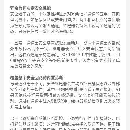
冗余为何决定安全性能
安全继电器的一个决定性特征是对冗余信号通道的应用。在典
型场景中，如急停回路或安全门监控，两个相互独立的常闭触
点被分别接入两个输入通道。继电器会持续比较两个通道的状
态，只有在信号一致时才允许输出。
一旦某一通道因安全装置被触发而断开，或两个通道因内部或
外部故障出现不一致，继电器便立即进入安全状态并切断输
出。这种双通道结构是满足 ISO 13849-1 中性能等级 PL e 和
Category 4 等高安全等级的前提条件，因为它有效降低了单
点故障带来的风险。
覆盖整个安全回路的内置诊断
与普通继电器不同，安全继电器会主动监控自身状态以及外部
安全回路的完整性。其中一项关键机制是通道间短路检测。如
果因绝缘损坏导致两根输入线短接，安全功能可能无法被识
别。通过在通道中注入测试脉冲，继电器能够检测到此类故障
并禁止复位。
另一层诊断来自反馈回路监控。下游执行元件（如接触器、电
机起动器或电磁阀）的常闭辅助触点会接入反馈回路，用于确
认动力是否已被实际切断。只有在继电器确认执行元件回到定