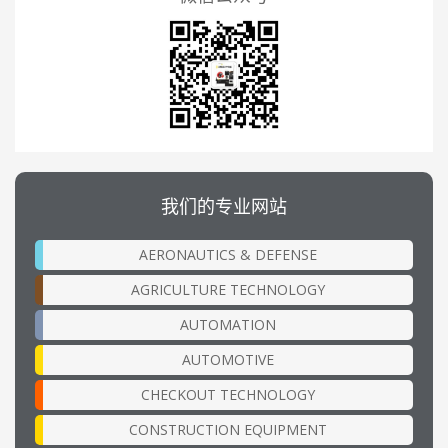
我们的专业网站
AERONAUTICS & DEFENSE
AGRICULTURE TECHNOLOGY
AUTOMATION
AUTOMOTIVE
CHECKOUT TECHNOLOGY
CONSTRUCTION EQUIPMENT