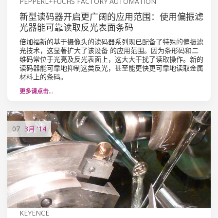
PEPPERL+FUCHS FACTORY AUTOMATION
新型读码器开启更广阔的应用范围：使用偏振滤
光器能可靠读取反光表面条码
倍加福新的基于摄像头的读码器系列现已配备了特殊的偏振滤
光技术，这显著扩大了该设备 的应用范围。因为条形码和二
维码常位于光亮及反光表面上，这大大干扰了读取操作。新的
读码器能可靠地抑制这类反光，甚至能更快更可靠地读取金属
材料上的条码。
更多请点击…
07
3月
'14
KEYENCE