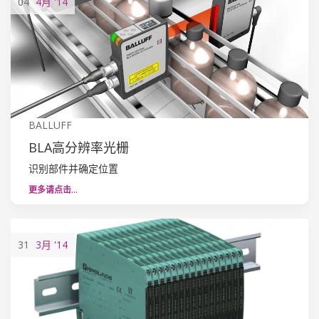
04
4月
'14
BALLUFF
BLA高分辨率光栅
识别部件并确定位置
更多请点击…
31
3月
'14