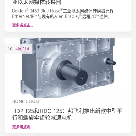
业以太网媒体转换器
®
®
Belden
9463 Blue Hose
工业以太网媒体转换器允许
®
EtherNet/IP™与现有的Allen-Bradley
远程I/O™通信。
更多请点击…
10
4月
'14
BONFIGLIOLI
HDP 125和HDO 125：邦飞利推出新款中型平
行和螺旋伞齿轮减速电机
更多请点击…