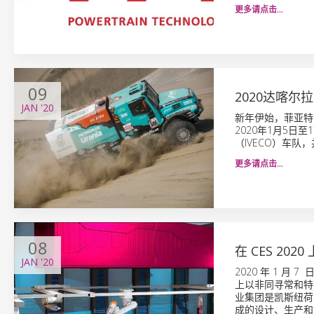
更多请点击…
09
2020达喀
JAN
'20
新年伊始，菲亚特
2020年1月5日至
（IVECO）车队，
更多请点击…
08
在 CES 202
JAN
'20
2020 年 1 月
上以非同寻常和特
业集团是凯斯纽荷
成的设计、生产和