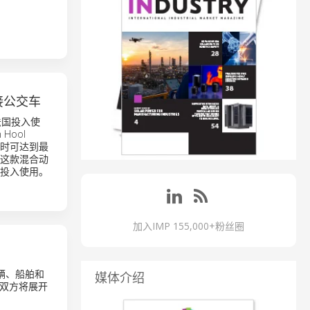
Y铰接公交车
法国投入使
Hool
rpm时可达到最
机为这款混合动
始投入使用。
加入IMP 155,000+粉丝圈
路车辆、船舶和
媒体介绍
录，双方将展开