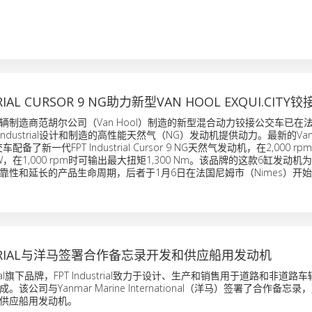
TRIAL CURSOR 9 NG助力新型VAN HOOL EXQUI.CIT
辆制造商范胡尔公司（Van Hool）制造的新型混合动力铰接公交车已在
Industrial设计和制造的高性能天然气（NG）发动机提供动力。最新的Van 
公交车配备了新一代FPT Industrial Cursor 9 NG天然气发动机，在2,000 
W，在1,000 rpm时可输出最大扭矩1,300 Nm。该品牌的这款6缸发动
靠性和延长的产品生命周期，后者于1月6日在法国尼姆市（Nimes）开
USTRIAL与洋马签署合作备忘录开发和供应船用发动机
strial旗下品牌，FPT Industrial致力于设计、生产和销售用于道路和非道
该公司与Yanmar Marine International（洋马）签署了合作备忘
供应船用发动机。