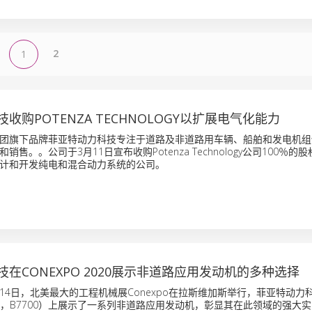
2
1
收购POTENZA TECHNOLOGY以扩展电气化能力
团旗下品牌菲亚特动力科技专注于道路及非道路用车辆、船舶和发电机组
售。。公司于3月11日宣布收购Potenza Technology公司100％的股权
计和开发纯电和混合动力系统的公司。
在CONEXPO 2020展示非道路应用发动机的多种选择
日至14日，北美最大的工程机械展Conexpo在拉斯维加斯举行，菲亚特动
ot展区，B7700）上展示了一系列非道路应用发动机，彰显其在此领域的强大