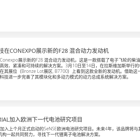
在CONEXPO展示新的F28 混合动力发动机
Conexpo展示新的F28 混合动力发动机，这是一款搭载了电子飞轮的柴
高效、紧凑和可持续的解决方案。3月10日至14日，在拉斯维加斯举行的Co
其展位（Bronze Lot展区, B7700）上看到这款全新的发动机。借助
科技进一步完善了其模块化和多动力模式的动力总成系统解决方案。
STRIAL加入欧洲下一代电池研究项目
rial宣布加入上个月正式启动的SeNSE欧洲电池研究项目。未来4年，该品牌将
机构一起共同努力，寻找下一代锂离子电池解决方案。