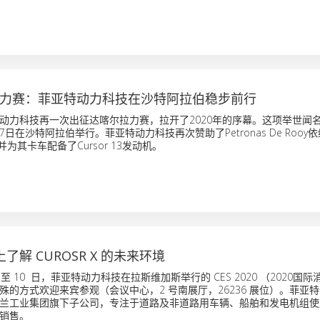
尔拉力赛：菲亚特动力科技在沙特阿拉伯稳步前行
动力科技再一次出征达喀尔拉力赛，拉开了2020年的序幕。这项举世闻
17日在沙特阿拉伯举行。菲亚特动力科技再次赞助了Petronas De Rooy
并为其卡车配备了Cursor 13发动机。
0 上了解 CUROSR X 的未来环境
 7 日至 10 日，菲亚特动力科技在拉斯维加斯举行的 CES 2020 （2020国
殊的方式欢迎来宾参观（会议中心，2 号南展厅，26236 展位）。菲亚
兰工业集团旗下子公司，专注于道路及非道路用车辆、船舶和发电机组使
销售。