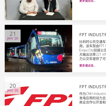
更多请点击…
21
FPT INDUS
JAN
'20
比利时公共交通车
用，该车型由FPT 
Exqui.City铰接
大输出功率221 k
力公交车提供了可
更多请点击…
20
FPT IND
JAN
'20
作为CNH Indu
发电应用的动力总成。
商业合作以开发和