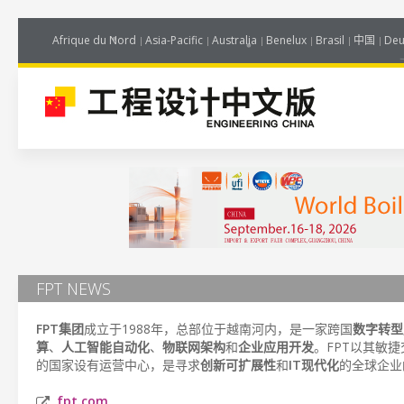
Afrique du Nord
Asia-Pacific
Australia
Benelux
Brasil
中国
Deu
FPT NEWS
FPT集团
成立于1988年，总部位于越南河内，是一家跨国
数字转型
算
、
人工智能自动化
、
物联网架构
和
企业应用开发
。FPT以其敏
的国家设有运营中心，是寻求
创新可扩展性
和
IT现代化
的全球企业
fpt.com