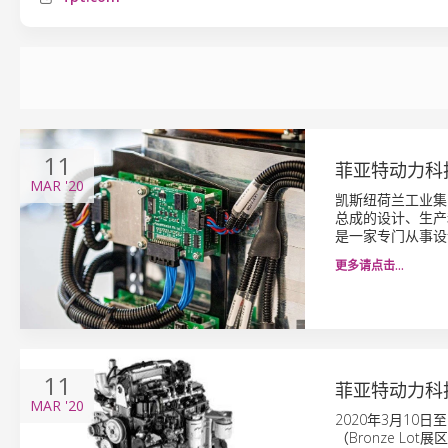
11
菲亚特动力科技
MAR
'20
凯斯纽荷兰工业集
总成的设计、生产和销
是一家专门从事设
更多请点击…
11
菲亚特动力科技
MAR
'20
2020年3月10
（Bronze L