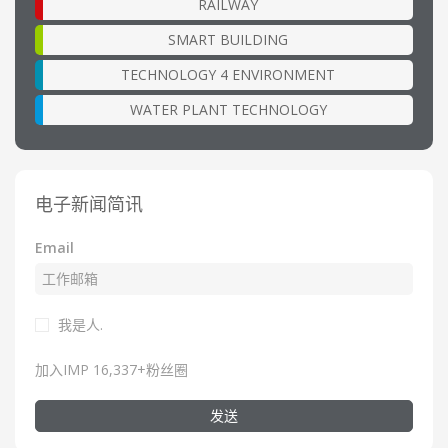
RAILWAY
SMART BUILDING
TECHNOLOGY 4 ENVIRONMENT
WATER PLANT TECHNOLOGY
电子新闻简讯
Email
我是人.
加入IMP 16,337+粉丝圈
发送