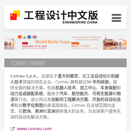
COMAU NEWS
Comau S.p.A.
，总部位于
意大利都灵
，是
工业自动化
和
机器
人技术
领域的领先企业。Comau 拥有超过
50 年的经验
，提
供全面的解决方案，包括
机器人技术
、
加工中心
、
车身装配
和
动力总成装配系统
，服务于
汽车
、
航空航天
、
可再生能源
和
物
流
等行业。该公司以其
创新的工程解决方案
、
开放的自动化技
术
和对
数字化制造
的承诺而闻名。Comau 在全球范围内运
营，在
欧洲
、
美洲
和
亚洲
拥有强大的业务，为全球客户提供先
进的自动化解决方案。
www.comau.com