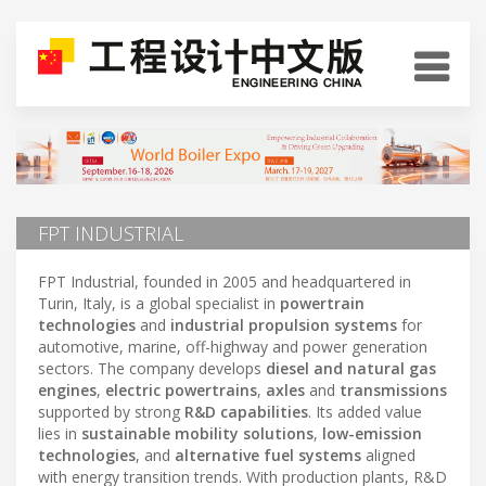
FPT INDUSTRIAL
FPT Industrial, founded in 2005 and headquartered in
Turin, Italy, is a global specialist in
powertrain
technologies
and
industrial propulsion systems
for
automotive, marine, off-highway and power generation
sectors. The company develops
diesel and natural gas
engines
,
electric powertrains
,
axles
and
transmissions
supported by strong
R&D capabilities
. Its added value
lies in
sustainable mobility solutions
,
low-emission
technologies
, and
alternative fuel systems
aligned
with energy transition trends. With production plants, R&D