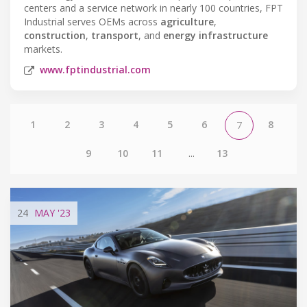
centers and a service network in nearly 100 countries, FPT
Industrial serves OEMs across
agriculture
,
construction
,
transport
, and
energy infrastructure
markets.
www.fptindustrial.com
1
2
3
4
5
6
8
7
9
10
11
...
13
24
MAY
'23