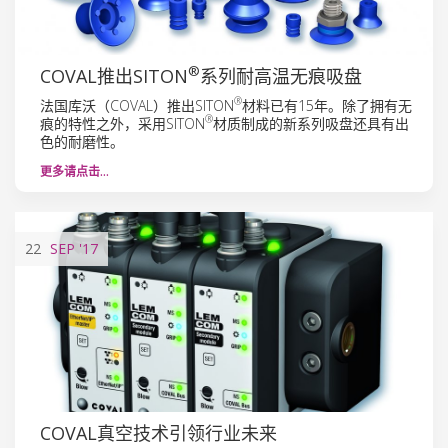
®
COVAL推出SITON
系列耐高温无痕吸盘
®
法国库沃（COVAL）推出SITON
材料已有15年。除了拥有无
®
痕的特性之外，采用SITON
材质制成的新系列吸盘还具有出
色的耐磨性。
更多请点击…
22
SEP
'17
COVAL真空技术引领行业未来