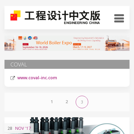
COVAL
www.coval-inc.com
1
2
3
28
NOV
'17