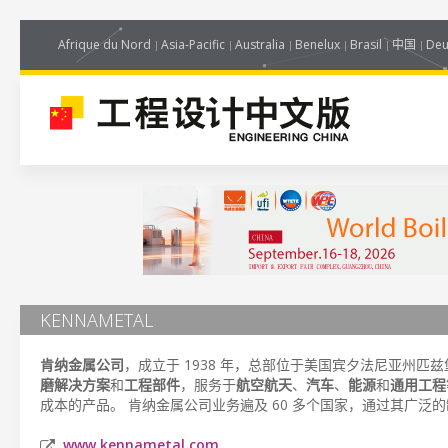
Afrique du Nord
Asia-Pacific
Australia
Benelux
Brasil
中国
Deu
KENNAMETAL
肯纳金属公司
，成立于 1938 年，总部位于美国宾夕法尼亚州匹
磨解决方案
和
工程部件
，服务于
航空航天
、
汽车
、
能源
和
通用工程
成本的产品。 肯纳金属公司业务遍及 60 多个国家，通过其广
www.kennametal.com