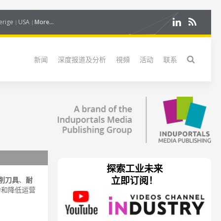
erige
USA
More...
新闻
深度报道及分析
視頻
活动
联系
探索工业未来
立即订阅！
削刀具
、
耐
力和降低运营