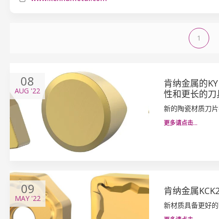
1
08
肯纳金属的KY
AUG
'22
性和更长的刀
新的陶瓷材质刀片
更多请点击…
09
肯纳金属KCK
MAY
'22
新材质具备更好的