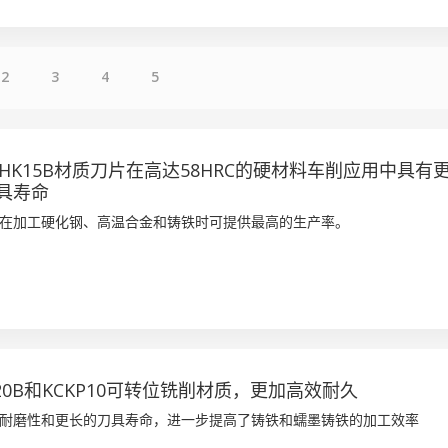
2
3
4
5
HK15B材质刀片在高达58HRC的硬材料车削应用中具有
具寿命
在加工硬化钢、高温合金和铸铁时可提供最高的生产率。
20B和KCKP10可转位铣削材质，更加高效耐久
耐磨性和更长的刀具寿命，进一步提高了铸铁和蠕墨铸铁的加工效率