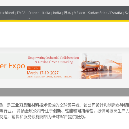
tschland
EMEA
France
Italia
India
日本
México
Sudamérica / España
Sv
兹堡，是
工业刀具和材料技术
领域的全球领导者。该公司设计和制造各种
切
等行业。 肯纳金属公司专注于
创新
、
性能
和
可持续性
，提供可提高生产
泛的制造、销售和服务设施网络为全球客户提供服务。