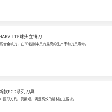
RVII TE球头立铣刀
质合金铣刀，在3D铣削中具有最高的生产率和刀具寿命。
新款PCD系列刀具
D）圆形刀具，货期短，满足高效的铝材加工要求。