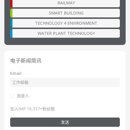
RAILWAY
SMART BUILDING
TECHNOLOGY 4 ENVIRONMENT
WATER PLANT TECHNOLOGY
电子新闻简讯
Email
我是人.
加入IMP 16,337+粉丝圈
发送