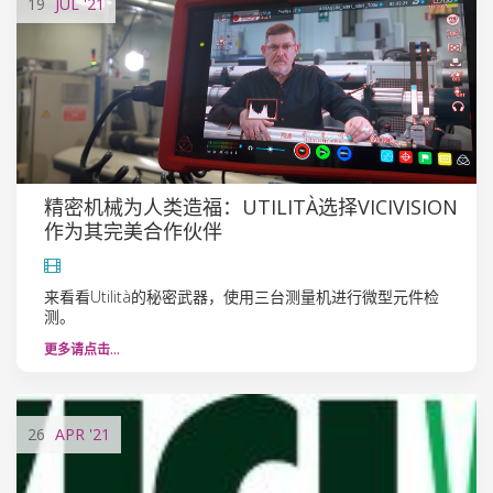
19
JUL
'21
精密机械为人类造福：UTILITÀ选择V​​ICIVISION
作为其完美合作伙伴
来看看Utilità的秘密武器，使用三台测量机进行微型元件检
测。
更多请点击…
26
APR
'21