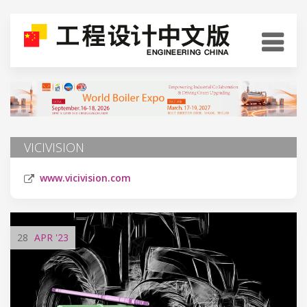
VICIVISION
www.vicivision.com
28
APR
'23